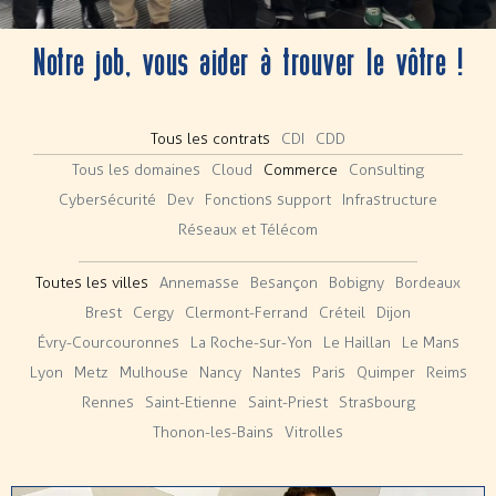
Notre job, vous aider à trouver le vôtre !
Tous les contrats
CDI
CDD
Tous les domaines
Cloud
Commerce
Consulting
Cybersécurité
Dev
Fonctions support
Infrastructure
Réseaux et Télécom
Toutes les villes
Annemasse
Besançon
Bobigny
Bordeaux
Brest
Cergy
Clermont-Ferrand
Créteil
Dijon
Évry-Courcouronnes
La Roche-sur-Yon
Le Haillan
Le Mans
Lyon
Metz
Mulhouse
Nancy
Nantes
Paris
Quimper
Reims
Rennes
Saint-Etienne
Saint-Priest
Strasbourg
Thonon-les-Bains
Vitrolles