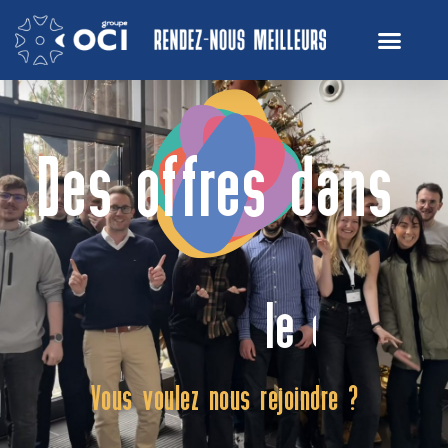
Des offres dans
l
e
d
i
g
i
t
a
l
Vous voulez nous rejoindre ?